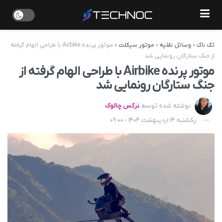
تک ناک
»
وسائل نقلیه
»
موتور سیکلت
»
موتور پرنده Airbike با طراحی الهام گرفته
از جنگ ستارگان رونمایی شد
موتور پرنده Airbike با طراحی الهام گرفته از
جنگ ستارگان رونمایی شد
نوشته شده توسط
نرگس چالوک
یکشنبه 14 اردیبهشت 1404 - 09:00