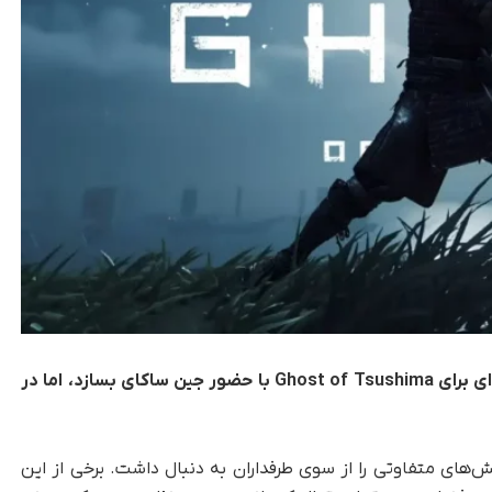
استودیو Sucker Punch ابتدا قصد داشت دنباله‌ای برای Ghost of Tsushima با حضور جین ساکای بسازد، اما در
 بازی Ghost of Yotei واکنش‌های متفاوتی را از سوی طرفداران به دنبال داشت. برخی از این