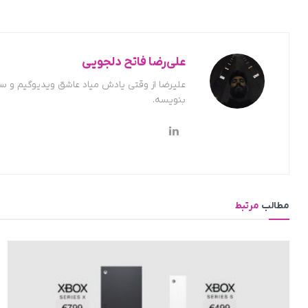
علی‌رضا فاتح دلجویی
علیرضا از وقتی یادش میاد عاشق ویدیوگیم و س
بنویسه.
مطالب
مرتبط