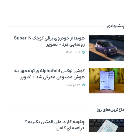
پیشنهادی
هوندا از خودروی برقی کوچک Super-N
رونمایی کرد + تصویر
16 تیر 1405
گوشی لوکس Alphafold ورتو مجهز به
هوش مصنوعی معرفی شد + تصویر
28 تیر 1405
داغ‌ترین‌های روز
چگونه کارت ملی المثنی بگیریم؟
+راهنمای کامل