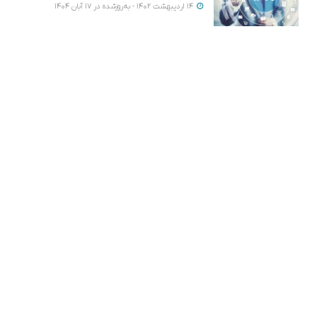
14 اردیبهشت 1402 - به‌روزشده در 17 آبان 1404