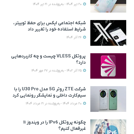
20 تیر 1404 - به‌روزشده در 21 تیر 1404
شبکه اجتماعی ایکس برای حفظ توییتر،
شرایط استفاده خود را تغییر داد
26 آذر 1404
پروتکل VLESS چیست و چه کاربردهایی
دارد؟
25 آذر 1402 - به‌روزشده در 27 مهر 1404
شرکت ZTE روتر 5G مدل U30 Pro را با
سیم‌کارت داخلی و نمایشگر رونمایی کرد
20 مرداد 1404 - به‌روزشده در 21 مرداد 1404
چگونه پروتکل IPv6 را در ویندوز ۱۱
غیرفعال کنیم؟