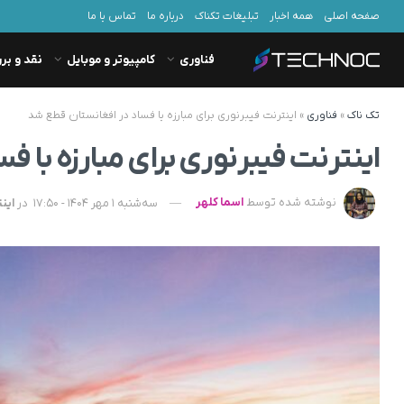
صفحه اصلی
همه اخبار
تبلیغات تکناک
درباره ما
تماس با ما
فناوری
کامپیوتر و موبایل
نقد و بر
تک ناک
»
فناوری
»
اینترنت فیبرنوری برای مبارزه با فساد در افغانستان قطع شد
اینترنت فیبرنوری برای مبارزه با 
نوشته شده توسط
اسما کلهر
سه‌شنبه 1 مهر 1404 - 17:50
در
این