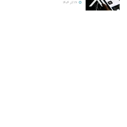
26 آذر 1404