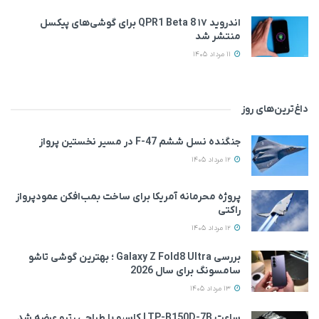
اندروید ۱۷ QPR1 Beta 8 برای گوشی‌های پیکسل
منتشر شد
11 مرداد 1405
داغ‌ترین‌های روز
جنگنده نسل ششم F-47 در مسیر نخستین پرواز
12 مرداد 1405
پروژه محرمانه آمریکا برای ساخت بمب‌افکن عمودپرواز
راکتی
12 مرداد 1405
بررسی Galaxy Z Fold8 Ultra ؛ بهترین گوشی تاشو
سامسونگ برای سال 2026
13 مرداد 1405
ساعت LTP-B150D-7B کاسیو با طراحی رترو عرضه شد