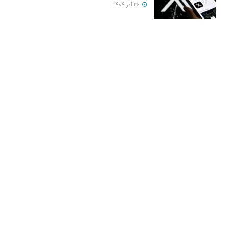
26 آذر 1404