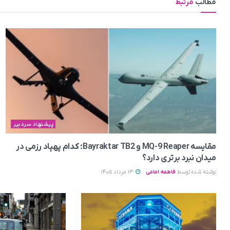
مطالب
مرتبط
پیشنهاد سردبیر
مقایسه MQ-9 Reaper و Bayraktar TB2؛ کدام پهپاد رزمی در
میدان نبرد برتری دارد؟
نوشته شده توسط
فاطمه امامی
13 مرداد 1405