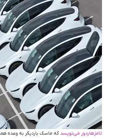
تامزهاردور می‌نویسد
که ماسک باردیگر به وعده همیش