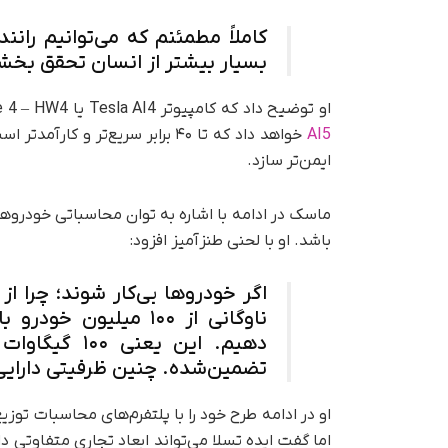
کاملاً مطمئنم که می‌توانیم رانن
بسیار بیشتر از انسان تحقق بخش
او توضیح داد که کامپیوتر Tesla AI4 یا Hardware 4 – HW4 با وجود قدرت فراوان به‌زودی جای خود را به
AI5
خواهد داد که تا ۴۰ برابر سریع‌تر 
ایمن‌تر سازد.
ماسک در ادامه با اشاره به توان محاسباتی خودرو
باشد. او با لحنی طنزآمیز افزود:
اگر خودروها بی‌کار شوند؛ چرا از
ناوگانی از ۱۰۰ میلی
دهیم. این یع
تضمین‌شده. چنین ظرفیتی دارای
اما گفت ایده تسلا می‌تواند ابعاد تجاری متفاوتی دا