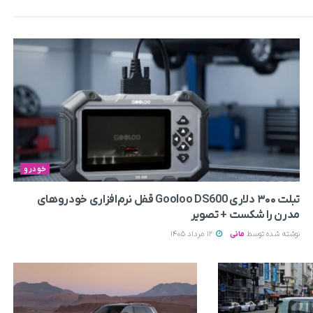
خودرو
تبلت ۳۰۰ دلاری Gooloo DS600 قفل نرم‌افزاری خودروهای
مدرن را شکست + تصویر
نوشته شده توسط
مانی
12 مرداد 1405