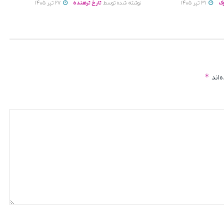
ک
31 تیر 1405
نوشته شده توسط
تارخ ترهنده
27 تیر 1405
*
‌اند