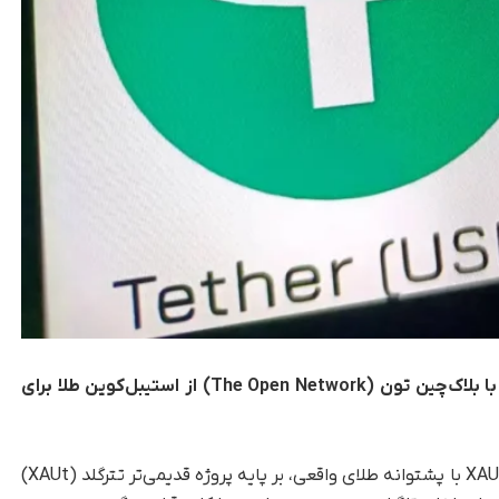
، ناشر استیبل‌کوین USDT در همکاری با بلاک‌چین تون (The Open Network) از استیبل‌کوین طلا برای
، این استیبل‌کوین جدید به نام XAUt0 با پشتوانه طلای واقعی، بر پایه پروژه قدیمی‌تر تترگلد (XAUt)