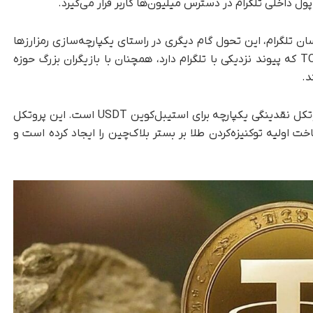
داخلی تلگرام در دسترس میلیون‌ها کاربر قرار می‌گیرد.
ان تلگرام، این تحول گام دیگری در راستای یکپارچه‌سازی رمزارزها
با شبکه اجتماعی این پلتفرم به حساب می‌آید. TON که پیوند نزدیکی با تلگرام دارد، همچنان با بازیگران بزرگ حوزه
د.
این خبر ابتدا توسط USDT0 منتشر شد، که یک پروتکل نقدینگی یکپارچه برای استیبل‌کوین USDT است. این پروتکل
 سال ۲۰۲۰ زیرساخت اولیه توکنیزه‌کردن طلا بر بستر بلاک‌چین را ایجاد کرده است و