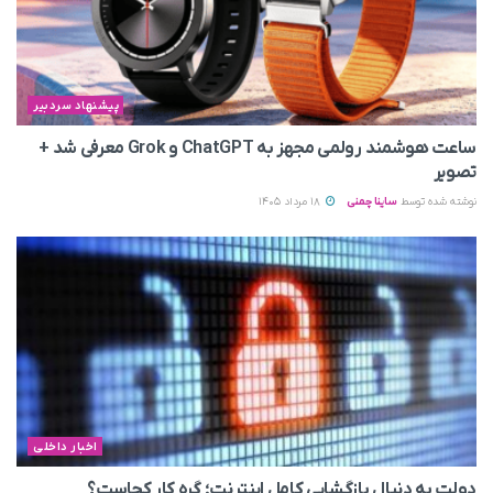
پیشنهاد سردبیر
ساعت هوشمند رولمی مجهز به ChatGPT و Grok معرفی شد +
تصویر
نوشته شده توسط
ساینا چمنی
18 مرداد 1405
اخبار داخلی
دولت به دنبال بازگشایی کامل اینترنت؛ گره کار کجاست؟