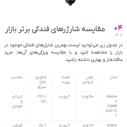
04
مقایسه شارژرهای فندکی برتر بازار
از
06
در جدول زیر می‌توانید لیست بهترین شارژرهای فندکی موجود در
بازار را مشاهده کنید و با مقایسه ویژگی‌های آن‌ها، خرید
عاقلانه‌تر و بهتری داشته باشید.
مدل
توان
تعداد
فناوری
مناسب
خروجی
پورت
شارژ
سریع
Baseu
۱۵۰ وات
۲ پورت
PD +
لپ‌تاپ
s
QC
و
CGNB
موبایل
02010
1
Anker
۶۷ وات
۲ پورت
IQ +
گوشی