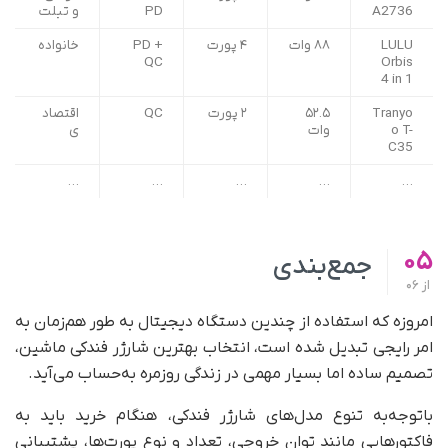
A2736
PD
و تبلت
LULU
۸۸ وات
۴ پورت
PD +
خانواده
QC
Orbis
4 in 1
Tranyo
۵۲.۵
۲ پورت
QC
اقتصاد
o T-
وات
ی
C35
…
…
…
…
…
05
جمع‌بندی
از
06
امروزه که استفاده از چندین دستگاه دیجیتال به ‌طور هم‌زمان به
امر رایجی تبدیل شده است، انتخاب بهترین شارژر فندکی ماشین،
تصمیم ساده اما بسیار مهمی در زندگی روزمره به‌حساب می‌آید.
با‌توجه‌به تنوع مدل‌های شارژر فندکی، هنگام خرید باید به
فاکتورهایی مانند توان خروجی، تعداد و نوع پورت‌ها، پشتیبانی