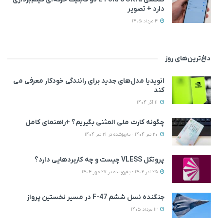
دارد + تصویر
4 مرداد 1405
داغ‌ترین‌های روز
انویدیا مدل‌های جدید برای رانندگی خودکار معرفی می
کند
11 آذر 1404
چگونه کارت ملی المثنی بگیریم؟ +راهنمای کامل
20 تیر 1404 - به‌روزشده در 21 تیر 1404
پروتکل VLESS چیست و چه کاربردهایی دارد؟
25 آذر 1402 - به‌روزشده در 27 مهر 1404
جنگنده نسل ششم F-47 در مسیر نخستین پرواز
12 مرداد 1405