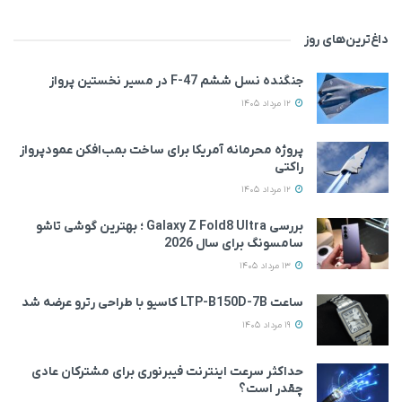
داغ‌ترین‌های روز
جنگنده نسل ششم F-47 در مسیر نخستین پرواز
12 مرداد 1405
پروژه محرمانه آمریکا برای ساخت بمب‌افکن عمودپرواز
راکتی
12 مرداد 1405
بررسی Galaxy Z Fold8 Ultra ؛ بهترین گوشی تاشو
سامسونگ برای سال 2026
13 مرداد 1405
ساعت LTP-B150D-7B کاسیو با طراحی رترو عرضه شد
19 مرداد 1405
حداکثر سرعت اینترنت فیبرنوری برای مشترکان عادی
چقدر است؟