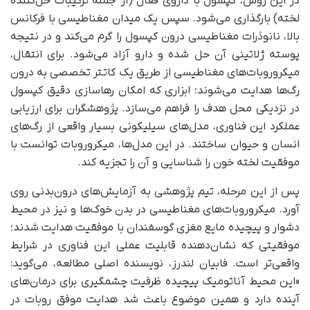
در این روش، کپسول با داروی فعال (از جمله ترکیبات حل‌کننده
لخته) بارگذاری می‌شود. سپس یک میدان مغناطیسی با فرکانس
بالا، نانوذرات مغناطیسی درون کپسول را گرم می‌کند و در نتیجه
پوسته ژلاتینی آن حل شده و دارو آزاد می‌شود. برای انتقال،
میکروروبات‌های مغناطیسی از طریق یک کاتتر تخصصی به درون
رگ‌ها هدایت می‌شوند؛ ابزاری که امکان رهاسازی دقیق کپسول
در نزدیکی محل هدف را فراهم می‌سازد. پژوهشگران برای ارزیابی
عملکرد این فناوری، مدل‌های سیلیکونی بسیار واقعی از رگ‌های
انسان و حیوان ساختند. در این مدل‌ها، میکروروبات توانست با
موفقیت لخته خون را شناسایی و آن را تجزیه کند.
پس از این مرحله، تیم پژوهشی به آزمایش‌های درون‌بدنی روی
آورد. میکروروبات‌های مغناطیسی در بدن خوک‌ها و نیز در محیط
دشوار و پیچیده مایع مغزی گوسفندان با موفقیت هدایت شدند؛
موفقیتی که نشان‌دهنده قابلیت عملی این فناوری در شرایط
واقعی‌تر است. فابیان لندرز، نویسنده اصلی مطالعه، می‌گوید:
«این محیط آناتومیک پیچیده ظرفیت چشمگیری برای درمان‌های
آینده دارد و همین موضوع باعث شد هدایت موفق روبات در