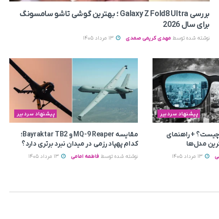
بررسی Galaxy Z Fold8 Ultra ؛ بهترین گوشی تاشو سامسونگ
برای سال 2026
نوشته شده توسط
مهدی کریمی صمدی
13 مرداد 1405
پیشنهاد سردبیر
پیشنهاد سردبیر
چیست؟ + راهنمای
مقایسه MQ-9 Reaper و Bayraktar TB2؛
رین مدل‌ها
کدام پهپاد رزمی در میدان نبرد برتری دارد؟
ی
13 مرداد 1405
نوشته شده توسط
فاطمه امامی
13 مرداد 1405