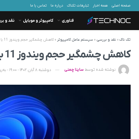
صفحه اصلی
همه اخبار
تبلیغات تکناک
درباره ما
تماس با ما
فناوری
کامپیوتر و موبایل
نقد و بر
تک ناک
»
نقد و بررسی
»
سیستم عامل کامپیوتر
»
کاهش چشمگیر حجم ویندوز 11 با Tiny11 Core ISO
کاهش چشمگیر حجم ویندوز 11 با Tiny11 Core ISO
نوشته شده توسط
ساینا چمنی
دوشنبه 8 آبان 1402 - 19:00 - به‌روزشده در سه‌شنبه 9 آبان 1402 - 16:08