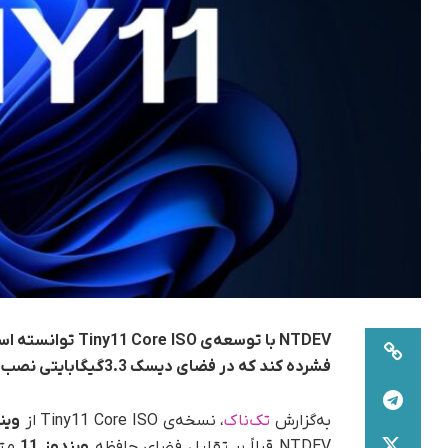
فشرده کند که در فضای دیسک 3.3گیگابایتی نصب می‌شود.
به‌گزارش
تک‌ناک
، نسخه‌ی Tiny11 Core ISO از
ویند
NTDEV قبلاً بر تقلیل فضای حافظه
ویندوز 11
متم