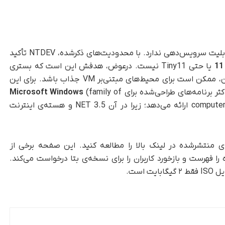
بنابراین، هسته‌ی Tiny11 امنیت محدودی دارد و قابلیت سرویس‌دهی ندارد. با محدودیت‌های ذکر‌شده، NTDEV تأکید
یا حتی Tiny11 نیست. در‌عوض، هدفش این است که بستری
آزمایشی یا پلتفرم توسعه‌ی سریعی باشد. همچنین، ممکن است برای محیط‌های مبتنی‌بر VM جذاب باشد. برای این
Microsoft Windows
(family of
computer operating systems developed by Microsoft) ارائه می‌دهد؛ زیرا در آن NET 3.5 و هسته‌ی اینترنت
ید، لطفاً صفحه‌ی منتشر‌شده‌ در لینک بالا را مطالعه کنید. این صفحه برخی از
ا فهرست و بازخورد کاربران را برای نسخه‌ی بتا درخواست می‌کند.