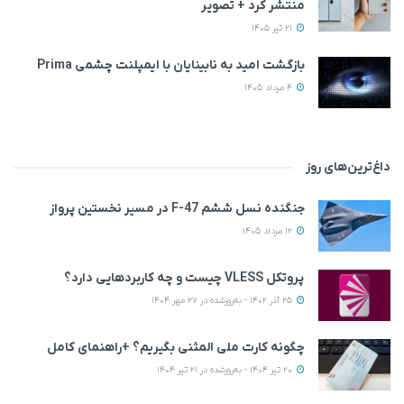
منتشر کرد + تصویر
21 تیر 1405
بازگشت امید به نابینایان با ایمپلنت چشمی Prima
4 مرداد 1405
داغ‌ترین‌های روز
جنگنده نسل ششم F-47 در مسیر نخستین پرواز
12 مرداد 1405
پروتکل VLESS چیست و چه کاربردهایی دارد؟
25 آذر 1402 - به‌روزشده در 27 مهر 1404
چگونه کارت ملی المثنی بگیریم؟ +راهنمای کامل
20 تیر 1404 - به‌روزشده در 21 تیر 1404