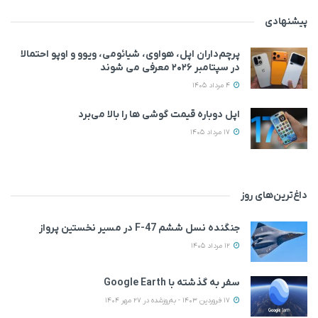
پیشنهادی
پرچم‌داران اپل، هواوی، شیائومی، ویوو و اوپو احتمالا
در سپتامبر ۲۰۲۶ معرفی می‌ شوند
4 مرداد 1405
اپل دوباره قیمت‌ گوشی ها را بالا می‌برد
17 مرداد 1405
داغ‌ترین‌های روز
جنگنده نسل ششم F-47 در مسیر نخستین پرواز
12 مرداد 1405
سفر به گذشته با Google Earth
17 فروردین 1403 - به‌روزشده در 27 مهر 1404