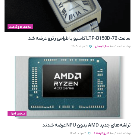
ساعت هوشمند
ساعت LTP-B150D-7B کاسیو با طراحی رترو عرضه شد
نوشته شده توسط
ساینا چمنی
19 مرداد 1405
سخت افزار
تراشه‌های جدید AMD بدون NPU عرضه شدند
نوشته شده توسط
تارخ ترهنده
19 مرداد 1405