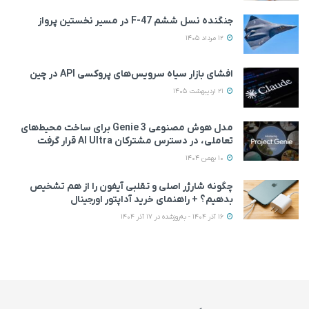
جنگنده نسل ششم F-47 در مسیر نخستین پرواز
12 مرداد 1405
افشای بازار سیاه سرویس‌های پروکسی API در چین
21 اردیبهشت 1405
مدل هوش مصنوعی Genie 3 برای ساخت محیط‌های
تعاملی، در دسترس مشترکان AI Ultra قرار گرفت
10 بهمن 1404
چگونه شارژر اصلی و تقلبی آیفون را از هم تشخیص
بدهیم؟ + راهنمای خرید آداپتور اورجینال
16 آذر 1404 - به‌روزشده در 17 آذر 1404