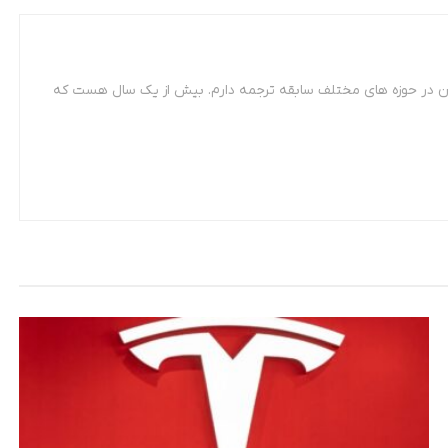
 مترجمی زبان فرانسه. از سال 87 تاکنون در حوزه های مختلف سابقه ترجمه دارم. بیش از یک سال هست که