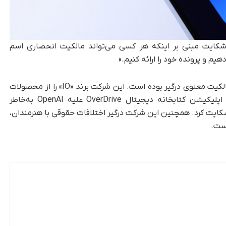
«با ادعای شکایت مبنی بر اینکه هر کسی می‌تواند مالکیت انحصاری اسم
OpenAI در ماه‌های اخیر در چندین پرونده حقوق مالکیت معنوی درگیر بوده است. این شرکت برند «IO» را از محصولات
سخت‌افزاری آینده خود کنار گذاشت و در نوامبر، اپلیکیشن کتابخانه دیجیتال OverDrive علیه OpenAI به‌خاطر
ن تولید ویدیو شکایت کرد. همچنین این شرکت درگیر اختلافات حقوقی با هنرمندان،
است.