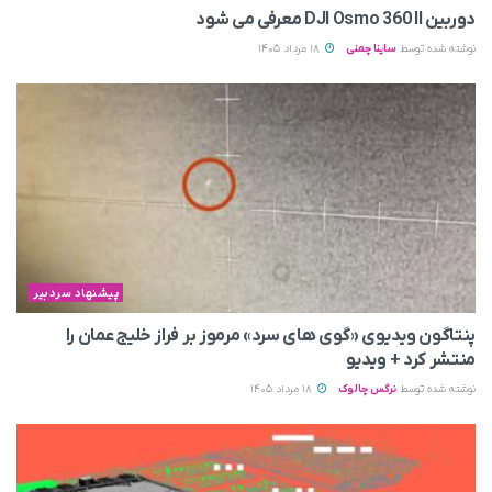
دوربین DJI Osmo 360 II معرفی می‌ شود
نوشته شده توسط
ساینا چمنی
18 مرداد 1405
پیشنهاد سردبیر
پنتاگون ویدیوی «گوی های سرد» مرموز بر فراز خلیج عمان را
منتشر کرد + ویدیو
نوشته شده توسط
نرگس چالوک
18 مرداد 1405