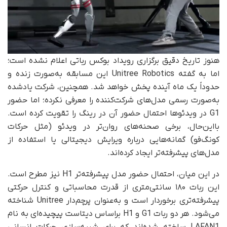
هنوز تاریخ دقیق برگزاری رویداد بوکس رباتی اعلام نشده است؛
اما به گفته Unitree Robotics این مسابقه به‌صورت زنده و
حدوداً یک ماه آینده پخش خواهد شد. همچنین، شرکت یادشده
به‌صورت رسمی مدل‌های شرکت‌کننده را معرفی نکرده؛ اما حضور
G1 در ویدئوها احتمال حضور آن در رینگ را تقویت کرده است.
با‌این‌حال، برخی صحنه‌های روان‌تر در ویدئو (مثل حرکات
کونگ‌فو) گمانه‌هایی درباره ویرایش دیجیتالی یا استفاده از
مدل‌های پیشرفته‌تر ایجاد کرده‌اند.
در این میان، احتمال حضور مدل پیشرفته‌تر H1 نیز مطرح است.
این ربات ۱۸۰ سانتی‌متری از قدرت محاسباتی و کنترل حرکتی
پیشرفته‌تری برخوردار است و به‌عنوان پرچم‌دار Unitree شناخته
می‌شود. هر دو ربات G1 و H1 بر‌اساس دیتاست پیچیده‌ای به نام
LAFAN1 ساخته شده‌اند که برای شبیه‌سازی حرکات انسانی