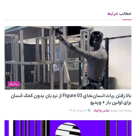
مطالب
مرتبط
رباتیک
بالا رفتن ربات انسان‌نمای Figure 03 از نردبان بدون کمک انسان
برای اولین بار + ویدیو
نوشته شده توسط
نرگس چالوک
18 مرداد 1405