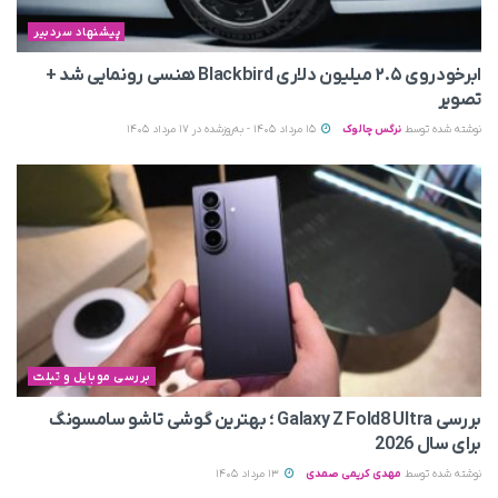
پیشنهاد سردبیر
ابرخودروی ۲.۵ میلیون دلاری Blackbird هنسی رونمایی شد +
تصویر
نوشته شده توسط
نرگس چالوک
15 مرداد 1405 - به‌روزشده در 17 مرداد 1405
بررسی موبایل و تبلت
بررسی Galaxy Z Fold8 Ultra ؛ بهترین گوشی تاشو سامسونگ
برای سال 2026
نوشته شده توسط
مهدی کریمی صمدی
13 مرداد 1405