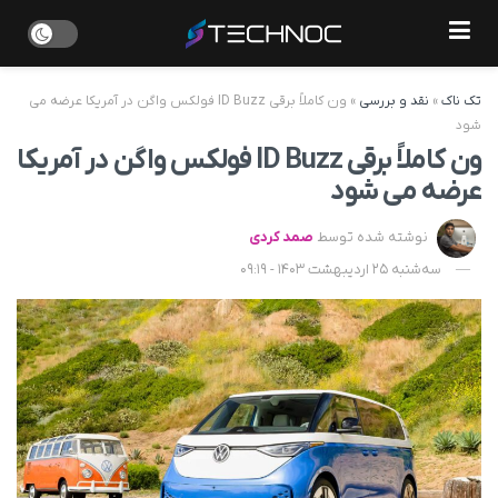
تک ناک
»
نقد و بررسی
»
ون کاملاً برقی ID Buzz فولکس واگن در آمریکا عرضه می
شود
ون کاملاً برقی ID Buzz فولکس واگن در آمریکا
عرضه می شود
نوشته شده توسط
صمد کردی
سه‌شنبه 25 اردیبهشت 1403 - 09:19