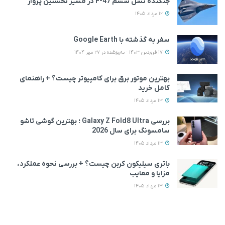
جنگنده نسل ششم F-47 در مسیر نخستین پرواز
12 مرداد 1405
سفر به گذشته با Google Earth
17 فروردین 1403 - به‌روزشده در 27 مهر 1404
بهترین موتور برق برای کامپیوتر چیست؟ + راهنمای
کامل خرید
13 مرداد 1405
بررسی Galaxy Z Fold8 Ultra ؛ بهترین گوشی تاشو
سامسونگ برای سال 2026
13 مرداد 1405
باتری سیلیکون کربن چیست؟ + بررسی نحوه عملکرد،
مزایا و معایب
13 مرداد 1405