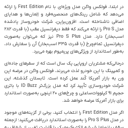
در ابتدا، فولکس واگن مدل ویژه‌ای با نام First Edition را ارائه
می‌دهد که شامل رینگ‌های منحصربه‌فرد و اِلِمان‌ها و هدایای
اضافی ناشناخته است. افزون‌براین، شرکت خودروساز یادشده
مدل Pro S را ارائه می‌کند که فقط دیفرانسیل عقب (با قدرت ۲۸۲
اسب‌بخار) دارد. مدل Pro S Plus نیز که می‌توان به‌صورت
دیفرانسیل تمام‌چرخ (با قدرت ۳۳۵ اسب‌بخار) آن را سفارش داد،
به‌طور استاندارد از ویژگی‌های پریمیوم بهره می‌برد.
در‌حالی‌که مشتریان اروپایی یک سال است که از سفرهای جاده‌ای
و کمپینگ با این خودرو لذت می‌برند، فولکس واگن در عرضه این
ون به بازار آمریکا کُند عمل کرده است. تابستان گذشته، این
شرکت خودروسازی تأیید کرد که مدل بزرگ‌تر ID Buzz با باتری
حجیم ۹۱ کیلووات‌ساعتی و چرخ‌های ۲۰ اینچی به‌صورت استاندارد
برای بازار آمریکا عرضه خواهد شد.
اگر مدل First Edition را انتخاب کنید، برخی از گزینه‌های موجود
در مدل Pro S Plus را به‌صورت استاندارد دریافت می‌کنید؛ از‌جمله
سقف پانوراما شیشه الکتروکرومیک با قابلیت تغییر از شفاف به