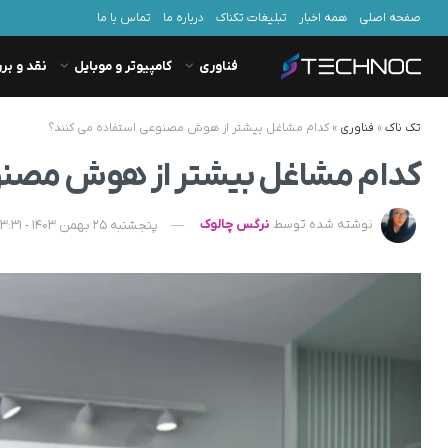
صفحه اصلی
همه اخبار
تبلیغات تکناک
درباره ما
تماس با ما
فناوری
کامپیوتر و موبایل
نقد و بر
تک ناک
»
فناوری
»
کدام مشاغل بیشتر از هوش مصنوعی استفاده می کنند؟
کدام مشاغل بیشتر از هوش مصنو
نوشته شده توسط
نرگس چالوک
پنجشنبه 25 بهمن 1403 - 13:31