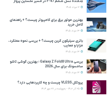
جنگنده نسل ششم F-47 در مسیر نخستین پرواز
12 مرداد 1405
بهترین موتور برق برای کامپیوتر چیست؟ + راهنمای
کامل خرید
13 مرداد 1405
باتری سیلیکون کربن چیست؟ + بررسی نحوه عملکرد،
مزایا و معایب
13 مرداد 1405
بررسی Galaxy Z Fold8 Ultra ؛ بهترین گوشی تاشو
سامسونگ برای سال 2026
13 مرداد 1405
پروتکل VLESS چیست و چه کاربردهایی دارد؟
25 آذر 1402 - به‌روزشده در 27 مهر 1404