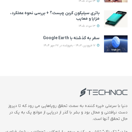
13 مرداد 1405
باتری سیلیکون کربن چیست؟ + بررسی نحوه عملکرد،
مزایا و معایب
13 مرداد 1405
سفر به گذشته با Google Earth
17 فروردین 1403 - به‌روزشده در 27 مهر 1404
دنیا با سرعتی خیره کننده به سمت تحقق رویاهایی می رود که تا دیروز
دست نیافتنی و محال بود و بشر با گذر از دریایی از موانع یک به یک در
حال تحقق آنها است.
ما در” تک ناک” تلاش می کنیم سهمی از انعکاس تحولات بی شمار فناوری