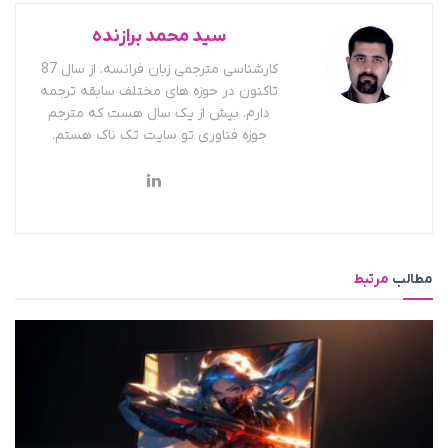
سید محمد برازنده
کارشناسی مترجمی زبان فرانسه. از سال 87
تاکنون در حوزه های مختلف سابقه ترجمه
دارم. بیش از یک سال هست که مترجم
حوزه فناوری تو سایت تک ناک هستم.
مطالب
مرتبط