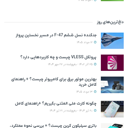
1 مرداد 1405
داغ‌ترین‌های روز
جنگنده نسل ششم F-47 در مسیر نخستین پرواز
12 مرداد 1405
پروتکل VLESS چیست و چه کاربردهایی دارد؟
25 آذر 1402 - به‌روزشده در 27 مهر 1404
بهترین موتور برق برای کامپیوتر چیست؟ + راهنمای
کامل خرید
13 مرداد 1405
چگونه کارت ملی المثنی بگیریم؟ +راهنمای کامل
20 تیر 1404 - به‌روزشده در 21 تیر 1404
باتری سیلیکون کربن چیست؟ + بررسی نحوه عملکرد،