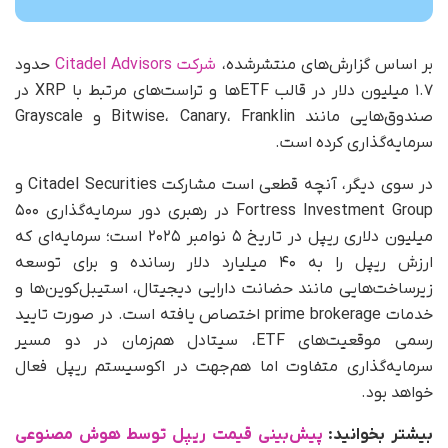
بر اساس گزارش‌های منتشرشده،
شرکت Citadel Advisors
حدود
۱.۷ میلیون دلار در قالب ETFها و تراست‌های مرتبط با XRP در
صندوق‌هایی مانند Bitwise، Canary، Franklin و Grayscale
سرمایه‌گذاری کرده است.
در سوی دیگر، آنچه قطعی است مشارکت Citadel Securities و
Fortress Investment Group در رهبری دور سرمایه‌گذاری ۵۰۰
میلیون دلاری ریپل در تاریخ ۵ نوامبر ۲۰۲۵ است؛ سرمایه‌ای که
ارزش ریپل را به ۴۰ میلیارد دلار رسانده و برای توسعه
زیرساخت‌هایی مانند حضانت دارایی دیجیتال، استیبل‌کوین‌ها و
خدمات prime brokerage اختصاص یافته است. در صورت تایید
رسمی موقعیت‌های ETF، سیتادل هم‌زمان در دو مسیر
سرمایه‌گذاری متفاوت اما هم‌جهت در اکوسیستم ریپل فعال
خواهد بود.
بیشتر بخوانید:
پیش‌بینی قیمت ریپل توسط هوش مصنوعی