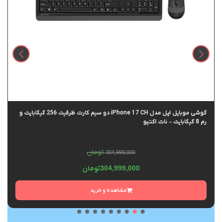
گوشی موبایل اپل مدل iPhone 17 CH دو سیم کارت ظرفیت 256 گیگابایت و
رم 8 گیگابایت – نات اکتیو
تومان
304,999,000
304,999,000
تومان
مشاهده و خرید