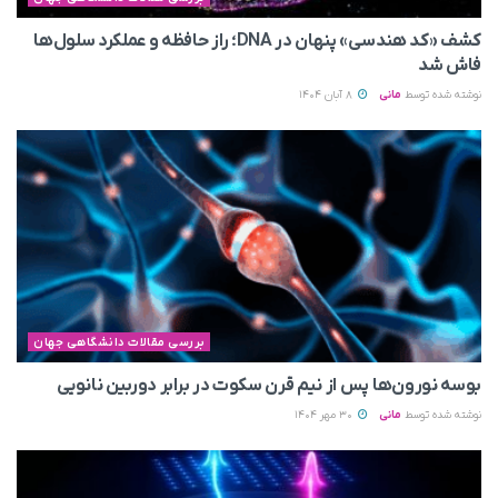
کشف «کد هندسی» پنهان در DNA؛ راز حافظه و عملکرد سلول‌ها
فاش شد
نوشته شده توسط
مانی
8 آبان 1404
بررسی مقالات دانشگاهی جهان
بوسه نورون‌ها پس از نیم قرن سکوت در برابر دوربین نانویی
نوشته شده توسط
مانی
30 مهر 1404