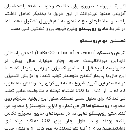
اگر یک زیرواحد ضروری برای حلالیت وجود نداشته باشد،اجزای
آنزیمی منفرد می‌توانند از این طریق با یکدیگر تعامل داشته
باشند و ساختارهای نخ مانندی به نام فیبریل تشکیل دهند. اما
در شرایط
عادی،روبیسکو
چنین فیبرهایی را تشکیل نمی دهد.
نخستین ابهام روبیسکو
آنزیم روبیسکو
(RuBisCO : class of enzymes) قدمتی باستانی
دارد:این بیوکاتالیست حدود چهار میلیارد سال پیش در
متابولیسم اولیه قبل از حضور اکسیژن در زمین پدیدار گشت.با
این حال،با پدیدار گشتن فتوسنتز تولید کننده و افزایش اکسیژن
در اتمسفر،این آنزیم شروع به کاتالیز کردن یک واکنش نامطلوب
کرد که در آن O2 را با CO2 اشتباه گرفته و متابولیت هایی تولید
می کند که برای سلول سمی هستند.هنوز این زیرلایه سردرگم روی
محدوده
روبیسکوها
اثر می گذارد و کارایی فتوسنتز را محدود می
کنند.حتی
روبیسکو
هایی که در محیط‌های حاوی اکسیژن تکامل
یافته بودند و در طول زمان برای CO2 عملکرد ویژه تری
داشتند،هیچ کدام از آنها نتوانستند به طور کامل از واکنش جذب