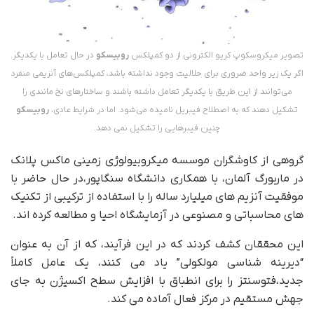
تصویر میکروسکوپ کریو الکترونی از دو کمپلکس
روبیسکو
در حال تعامل با یکدیگر.
اگر یک زیر واحد ضروری برای حلالیت وجود نداشته باشد، کمپلکس‌های آنزیمی منفرد
می‌توانند از این طریق با یکدیگر تعامل داشته باشند و ساختارهای نخ مانندی را
تشکیل دهند که به اصطلاح فیبریل نامیده می‌شود. اما در شرایط عادی،
روبیسکو
چنین فیبرهایی را تشکیل نمی دهد.
گروهی از کاوشگران موسسه میکروبیولوژی زمینی ماکس پلانک
در ماربورگ آلمان، با همکاری دانشگاه سنگاپور،در حال حاضر با
موفقیت آنزیم های میلیارد ساله را با استفاده از ترکیبی از تکنیک
های محاسباتی و مصنوعی در آزمایشگاه احیا و مطالعه کرده اند‌.
این محققان کشف کردند که در این فرآیند، که از آن به عنوان
“دیرینه شناسی مولکولی” یاد می کنند، یک عامل کاملاً
جدید،فتوسنتز را برای انطباق با افزایش سطح اکسیژن به جای
جهش مستقیم در مرکز فعال آماده می کند.