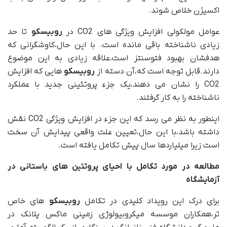
اکسیژن خلاص شوند.
عوامل مولکولی افزایش ویژگی های CO2 در
روبیسکو
تا حد
زیادی ناشناخته باقی مانده است. با این حال،کاوشگرانی که
هدفشان بهبود فتوسنتز است،علاقه زیادی به این موضوع
دارند.قابل توجه است که،آن دسته از
روبیسکو
هایی که افزایش
CO2 را نشان می دهند،یک جزء پروتئینی جدید با عملکرد
ناشناخته را به کار گرفتند.
اینطور به نظر می رسد که این جزء در افزایش ویژگی CO2 نقش
داشته باشد،با این حال،تعیین علت واقعی پیدایش آن سخت
است زیرا میلیاردها سال پیش تکامل یافته است.
مطالعه در مورد تکامل با احیای پروتئین های باستانی در
آزمایشگاه
برای درک این رویداد کلیدی در تکامل
روبیسکو
های خاص
تر،همکاران موسسه میکروبیولوژی زمینی ماکس پلانک در