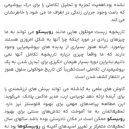
نشده بود،اهمیت تجزیه و تحلیل تکاملی را برای درک بیوشیمی
که باعث وجود جریان زندگی در اطراف ما می شود را خاطرنشان
می کند.
تاریخچه زیست مولکول هایی مانند
روبیسکو
می تواند به ما
چیزهای زیادی در مورد اینکه چرا آنها به شکل امروزی هستند
بیاموزد. البته هنوز بسیاری از پدیده های بیوشیمیایی وجود
دارند که ما واقعاً چیزی درباره تاریخچه تکامل آنها نمی
دانیم.بنابراین دوره بسیار هیجان انگیزی برای تبدیل شدن به یک
بیوشیمیدان تکاملی است:تقریباً کل تاریخ مولکولی سلول هنوز
در انتظار کشف شدن است.
کاوش های علمی به گذشته می تواند بینش های ارزشمندی را
برای آینده ارائه دهد.توبیاس ارب، مدیر ماکس پلانک، می‌گوید:
این مطالعه پیامدهای مهمی برای بهبود فتوسنتز نیز دارد.
تحقیقاتمان به ما آموخت که تلاش‌های سنتی برای بهبود
روبیسکو
ممکن است در مکان نادرستی بوده باشد.سالهای سال
تحقیقات متمرکز بر تغییر اسیدهای آمینه ی
روبیسکوها
بود نه