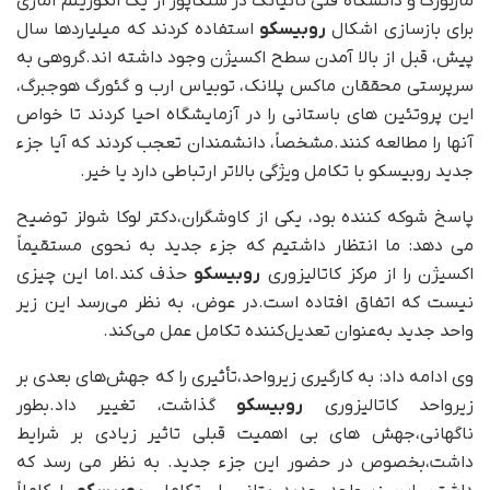
ماربورگ و دانشگاه فنی نانیانگ در سنگاپور از یک الگوریتم آماری
برای بازسازی اشکال
روبیسکو
استفاده کردند که میلیاردها سال
پیش، قبل از بالا آمدن سطح اکسیژن وجود داشته اند.گروهی به
سرپرستی محققان ماکس پلانک، توبیاس ارب و گئورگ هوجبرگ،
این پروتئین های باستانی را در آزمایشگاه احیا کردند تا خواص
آنها را مطالعه کنند.مشخصاً، دانشمندان تعجب کردند که آیا جزء
جدید روبیسکو با تکامل ویژگی بالاتر ارتباطی دارد یا خیر.
پاسخ شوکه کننده بود، یکی از کاوشگران،دکتر لوکا شولز توضیح
می دهد: ما انتظار داشتیم که جزء جدید به نحوی مستقیماً
اکسیژن را از مرکز کاتالیزوری
روبیسکو
حذف کند.اما این چیزی
نیست که اتفاق افتاده است.در عوض، به نظر می‌رسد این زیر
واحد جدید به‌عنوان تعدیل‌کننده تکامل عمل می‌کند.
وی ادامه داد: به کارگیری زیرواحد،تأثیری را که جهش‌های بعدی بر
زیرواحد کاتالیزوری
روبیسکو
گذاشت، تغییر داد.بطور
ناگهانی،جهش های بی اهمیت قبلی تاثیر زیادی بر شرایط
داشت،بخصوص در حضور این جزء جدید. به نظر می رسد که