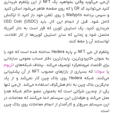
ال‌جی می‌گوید وقتی بخواهید یک NFT از این پلتفرم خریداری
کنید می‌توانید کد QR را که روی صفحه ظاهر می‌شود اسکن کنید
و سپس برنامه Wallypto را روی تلفن خود باز کنید تا تراکنش
کامل شود. قبل از انجام این کار، باید USD Coin (USDC)
خریداری کنید، یک استیبل کوین که قرار است به دلار آمریکا
متصل شود و زمانی که سایر استیبل کوین‌ها از کار افتادند،
توانستند آن را حفظ کنند.
پلتفرم ال جی NFT بر پایه Hedera ساخته شده است که خود را
به عنوان «کاربردی‌ترین، پایدارترین دفتر حساب عمومی سازمانی
برای اقتصاد غیرمتمرکز» توصیف می‌کند. برخلاف شبکه‌های
اتریوم
یا
سولانا
که بسیاری از بازارهای محبوب NFT از آن پشتیبانی
می‌کنند، شبکه Hedera روی بلاک چین کار نمی‌کند و از یک
جایگزین بلاک چین به نام هش‌گراف استفاده می‌کند. ال‌جی تنها
یکی از چندین شرکتی است که به‌عنوان عضو حاکم شبکه هدرا
عمل می‌کند و طرفداران این سیستم ادعا می‌کنند که معاملات در
این سیستم سریع‌تر و کارآمدتر از انجام معاملات روی بلاک چین
است.