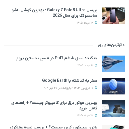
بررسی Galaxy Z Fold8 Ultra ؛ بهترین گوشی تاشو
سامسونگ برای سال 2026
13 مرداد 1405
داغ‌ترین‌های روز
جنگنده نسل ششم F-47 در مسیر نخستین پرواز
12 مرداد 1405
سفر به گذشته با Google Earth
17 فروردین 1403 - به‌روزشده در 27 مهر 1404
بهترین موتور برق برای کامپیوتر چیست؟ + راهنمای
کامل خرید
13 مرداد 1405
باتری سیلیکون کربن چیست؟ + بررسی نحوه عملکرد،