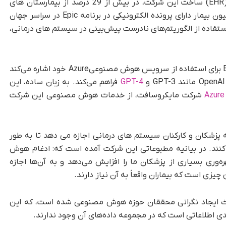
شده است که نرم افزار پرونده الکترونیک سلامت (EHR) ساخت این شرکت، در بیش از 29 درصد از بیمارستان های
ایالات متحده استفاده می شود و بیش از 305 میلیون بیمار دارای پرونده الکترونیکی در برنامه Epic در سراسر جهان
ه در گذشته، شرکت Epic به دلیل استفاده از الگوریتم‌های نادرست پیش‌بینی در سیستم های درمانی،
مایکروسافت در اطلاعیه روز دوشنبه، به شرکت Epic برای استفاده از سرویس هوش مصنوعیAzure خود اشاره می‌کند
GPT-4
فراهم می‌کند. به زبان ساده، این
Azure
شرکت مایکروسافت، از خدمات هوش مصنوعی این شرکت
 صورت است که به پزشکان و کارکنان سیستم های درمانی اجازه می دهد تا به طور
کنند. در بیانیه مطبوعاتی این شرکت آمده است که: ادغام هوش
ه‌وری بسیاری از پزشکان ما را افزایش می‌دهد و به آن‌ها اجازه
چیزی است که بیماران واقعاً به آن نیاز دارند.
حال، مشارکت بین مایکروسافت و Epic باعث ایجاد نگرانی محققان حوزه هوش مصنوعی شده است، که این