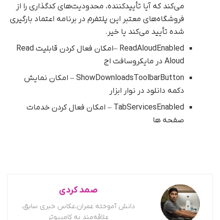
می‌کند که آیا تأییدکننده، محدودیت‌های کدگذاری را از
فروشگاه‌های معتبر این پلتفرم در برنامه اعتماد بارگیری
شده تأیید می‌کند یا خیر.
ReadAloudEnabled –امکان فعال کردن قابلیت Read
Aloud در مایکروسافت اج
ShowDownloadsToolbarButton – امکان نمایش
دکمه دانلود در نوار ابزار
TabServicesEnabled – امکان فعال کردن خدمات
صفحه ها
صمد کردی
دانش آموخته عمران،عکاس خبری سابق،
علاقه‌مند به کامپیوتر