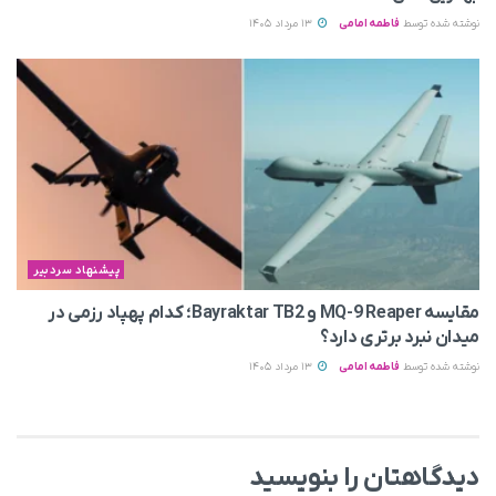
نوشته شده توسط
فاطمه امامی
13 مرداد 1405
پیشنهاد سردبیر
مقایسه MQ-9 Reaper و Bayraktar TB2؛ کدام پهپاد رزمی در
میدان نبرد برتری دارد؟
نوشته شده توسط
فاطمه امامی
13 مرداد 1405
دیدگاهتان را بنویسید