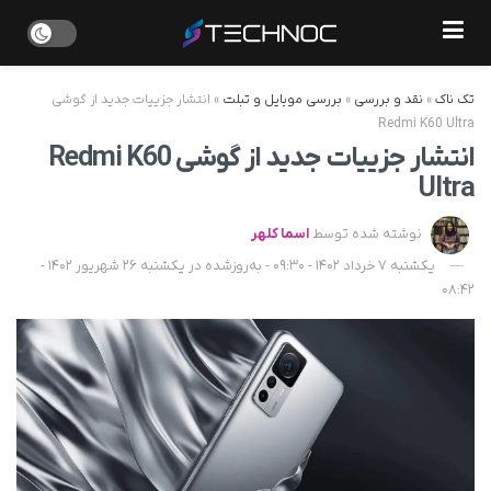
تک ناک
»
نقد و بررسی
»
بررسی موبایل و تبلت
»
انتشار جزییات جدید از گوشی
Redmi K60 Ultra
انتشار جزییات جدید از گوشی Redmi K60
Ultra
نوشته شده توسط
اسما کلهر
یکشنبه 7 خرداد 1402 - 09:30 - به‌روزشده در یکشنبه 26 شهریور 1402 -
08:42