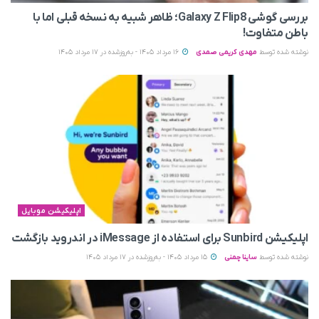
بررسی گوشی Galaxy Z Flip8؛ ظاهر شبیه به نسخه قبلی اما با
باطن متفاوت!
نوشته شده توسط
مهدی کریمی صمدی
16 مرداد 1405 - به‌روزشده در 17 مرداد 1405
اپلیکیشن موبایل
اپلیکیشن Sunbird برای استفاده از iMessage در اندروید بازگشت
نوشته شده توسط
ساینا چمنی
15 مرداد 1405 - به‌روزشده در 17 مرداد 1405