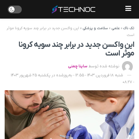
تک ناک
»
علمی
»
سلامت و پزشکی
»
این واکسن جدید در برابر چند سویه کرونا موثر
است
این واکسن جدید در برابر چند سویه کرونا
موثر است
نوشته شده توسط
ساینا چمنی
شنبه 18 فروردین 1403 - 12:55 - به‌روزشده در یکشنبه 25 شهریور 1403
- 08:27