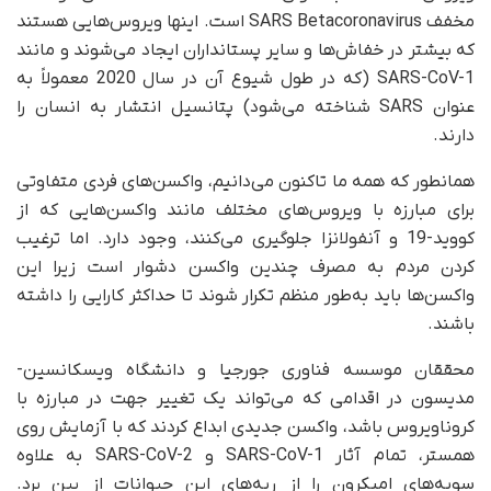
مخفف SARS Betacoronavirus است. اینها ویروس‌هایی هستند
که بیشتر در خفاش‌ها و سایر پستانداران ایجاد می‌شوند و مانند
SARS-CoV-1 (که در طول شیوع آن در سال 2020 معمولاً به
عنوان SARS شناخته می‌شود) پتانسیل انتشار به انسان را
دارند.
همانطور که همه ما تاکنون می‌دانیم، واکسن‌های فردی متفاوتی
برای مبارزه با ویروس‌های مختلف مانند واکسن‌هایی که از
کووید-19 و آنفولانزا جلوگیری می‌کنند، وجود دارد. اما ترغیب
کردن مردم به مصرف چندین واکسن دشوار است زیرا این
واکسن‌ها باید به‌طور منظم تکرار شوند تا حداکثر کارایی را داشته
باشند.
محققان موسسه فناوری جورجیا و دانشگاه ویسکانسین-
مدیسون در اقدامی که می‌تواند یک تغییر جهت در مبارزه با
کروناویروس باشد، واکسن جدیدی ابداع کردند که با آزمایش روی
همستر، تمام آثار SARS-CoV-1 و SARS-CoV-2 به علاوه
سویه‌های امیکرون را از ریه‌های این حیوانات از بین برد.