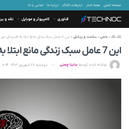
صفحه اصلی
همه اخبار
تبلیغات تکناک
درباره ما
تماس با ما
فناوری
کامپیوتر و موبایل
نقد و بر
تک ناک
»
علمی
»
سلامت و پزشکی
»
این ۷ عامل سبک زندگی مانع ابتلا به افسردگی می شود
این 7 عامل سبک زندگی مانع ابتلا به افسردگی می شود
نوشته شده توسط
ساینا چمنی
دوشنبه 27 شهریور 1402 - 10:14
د