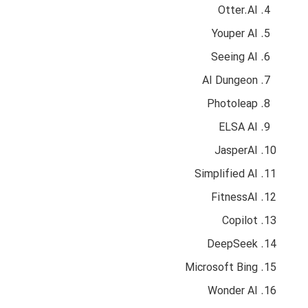
Otter.AI
Youper AI
Seeing AI
AI Dungeon
Photoleap
ELSA AI
JasperAI
Simplified AI
FitnessAI
Copilot
DeepSeek
Microsoft Bing
Wonder AI