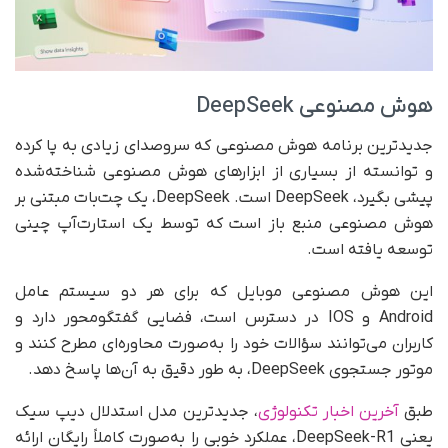
هوش مصنوعی DeepSeek
جدید‌ترین برنامه هوش مصنوعی که سر‌و‌صدای زیادی به پا کرده
و توانسته از بسیاری از ابزار‌های هوش مصنوعی شناخته‌شده
پیشی بگیرد، DeepSeek است. DeepSeek، یک چت‌بات مبتنی بر
هوش مصنوعی منبع باز است که توسط یک استارت‌آپ چینی
توسعه یافته است.
این هوش مصنوعی موبایل که برای هر دو سیستم عامل
Android و IOS در دسترس است، فضایی گفتگو‌محور دارد و
کاربران می‌توانند سؤالات خود را به‌صورت محاوره‌ای مطرح کنند و
موتور جستجوی DeepSeek، به‌ طور دقیق به آن‌ها پاسخ دهد.
طبق
آخرین اخبار تکنولوژی
، جدید‌ترین مدل استدلال دیپ سیک
یعنی DeepSeek-R1، عملکرد خوبی را به‌صورت کاملاً رایگان ارائه