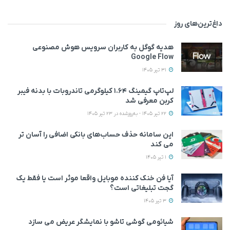
داغ‌ترین‌های روز
هدیه گوگل به کاربران سرویس هوش مصنوعی
Google Flow
31 تیر 1405
لپ‌تاپ گیمینگ ۱.۶۴ کیلوگرمی تاندروبات با بدنه فیبر
کربن معرفی شد
22 تیر 1405 - به‌روزشده در 23 تیر 1405
این سامانه حذف حساب‌های بانکی اضافی را آسان تر
می کند
1 تیر 1405
آیا فن خنک کننده موبایل واقعا موثر است یا فقط یک
گجت تبلیغاتی است؟
3 تیر 1405
شیائومی گوشی تاشو با نمایشگر عریض می سازد