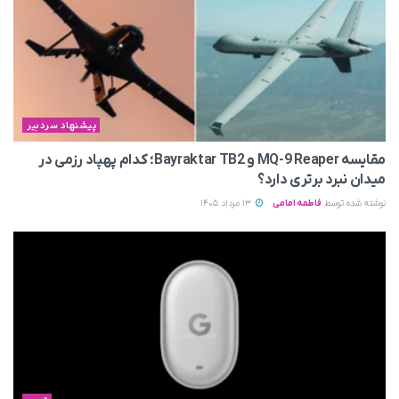
پیشنهاد سردبیر
مقایسه MQ-9 Reaper و Bayraktar TB2؛ کدام پهپاد رزمی در
میدان نبرد برتری دارد؟
نوشته شده توسط
فاطمه امامی
13 مرداد 1405