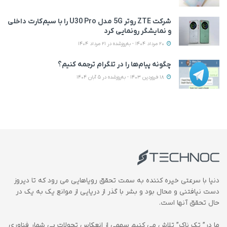
شرکت ZTE روتر 5G مدل U30 Pro را با سیم‌کارت داخلی
و نمایشگر رونمایی کرد
20 مرداد 1404 - به‌روزشده در 21 مرداد 1404
چگونه پیام‌ها را در تلگرام ترجمه کنیم؟
18 فروردین 1403 - به‌روزشده در 5 آبان 1404
دنیا با سرعتی خیره کننده به سمت تحقق رویاهایی می رود که تا دیروز
دست نیافتنی و محال بود و بشر با گذر از دریایی از موانع یک به یک در
حال تحقق آنها است.
ما در” تک ناک” تلاش می کنیم سهمی از انعکاس تحولات بی شمار فناوری