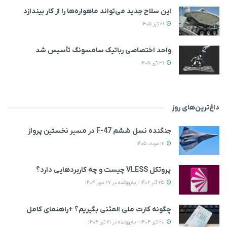
این سلاح جدید می‌تواند ماهواره‌ها را از کار بیندازد
21 تیر 1405
واحد اختصاصی رباتیک سامسونگ تأسیس شد
31 تیر 1405
داغ‌ترین‌های روز
جنگنده نسل ششم F-47 در مسیر نخستین پرواز
12 مرداد 1405
پروتکل VLESS چیست و چه کاربردهایی دارد؟
25 آذر 1402 - به‌روزشده در 27 مهر 1404
چگونه کارت ملی المثنی بگیریم؟ +راهنمای کامل
20 تیر 1404 - به‌روزشده در 21 تیر 1404