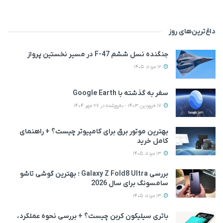
داغ‌ترین‌های روز
جنگنده نسل ششم F-47 در مسیر نخستین پرواز
12 مرداد 1405
سفر به گذشته با Google Earth
17 فروردین 1403 - به‌روزشده در 27 مهر 1404
بهترین موتور برق برای کامپیوتر چیست؟ + راهنمای
کامل خرید
13 مرداد 1405
بررسی Galaxy Z Fold8 Ultra ؛ بهترین گوشی تاشو
سامسونگ برای سال 2026
13 مرداد 1405
باتری سیلیکون کربن چیست؟ + بررسی نحوه عملکرد،