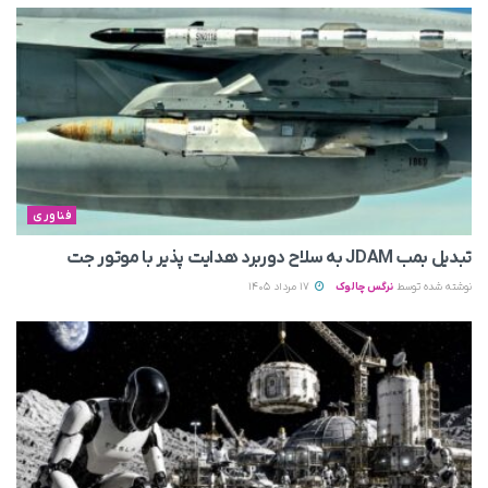
فناوری
تبدیل بمب JDAM به سلاح دوربرد هدایت پذیر با موتور جت
نوشته شده توسط
نرگس چالوک
17 مرداد 1405