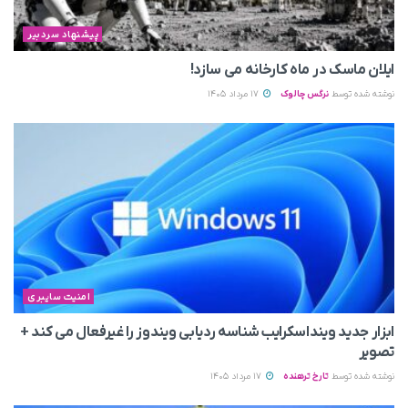
پیشنهاد سردبیر
ایلان ماسک در ماه کارخانه می سازد!
نوشته شده توسط
نرگس چالوک
17 مرداد 1405
امنیت سایبری
ابزار جدید وینداسکرایب شناسه ردیابی ویندوز را غیرفعال می‌ کند +
تصویر
نوشته شده توسط
تارخ ترهنده
17 مرداد 1405