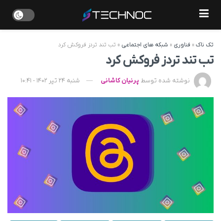
تک ناک
»
فناوری
»
شبکه های اجتماعی
»
تب تند تردز فروکش کرد
تب تند تردز فروکش کرد
نوشته شده توسط
پرنیان کاشانی
شنبه 24 تیر 1402 - 10:41