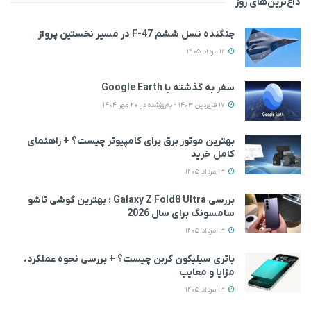
داغ‌ترین‌های روز
جنگنده نسل ششم F-47 در مسیر نخستین پرواز
12 مرداد 1405
سفر به گذشته با Google Earth
17 فروردین 1403 - به‌روزشده در 27 مهر 1404
بهترین موتور برق برای کامپیوتر چیست؟ + راهنمای
کامل خرید
13 مرداد 1405
بررسی Galaxy Z Fold8 Ultra ؛ بهترین گوشی تاشو
سامسونگ برای سال 2026
13 مرداد 1405
باتری سیلیکون کربن چیست؟ + بررسی نحوه عملکرد،
مزایا و معایب
13 مرداد 1405