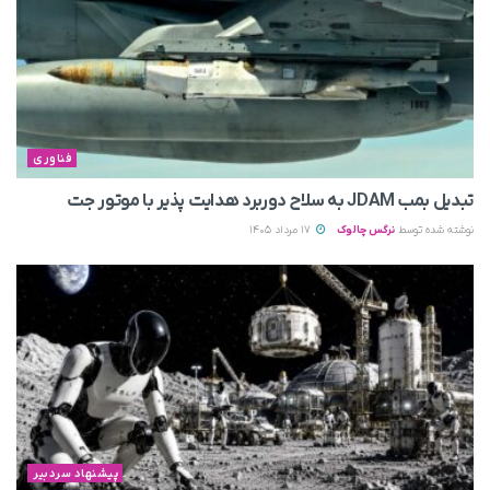
فناوری
تبدیل بمب JDAM به سلاح دوربرد هدایت پذیر با موتور جت
نوشته شده توسط
نرگس چالوک
17 مرداد 1405
پیشنهاد سردبیر