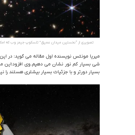
تصویری از “نخستین میدان عمیق” تلسکوپ جیمز وب که امکان مطالعه نور درون خوشه 
میریا مونتس نویسنده اول مقاله می گوید: در این
شی بسیار کم نور نشان می دهیم.وی افزود:این مو
بسیار دورتر و با جزئیات بسیار بیشتری هستند را نی