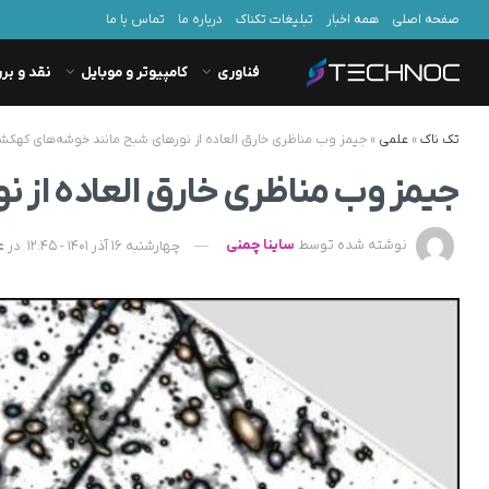
صفحه اصلی
همه اخبار
تبلیغات تکناک
درباره ما
تماس با ما
فناوری
کامپیوتر و موبایل
نقد و بر
تک ناک
»
علمی
»
جیمز وب مناظری خارق العاده از نورهای شبح مانند خوشه‌های کهکشا
جیمز وب مناظری خارق العاده از 
نوشته شده توسط
ساینا چمنی
چهارشنبه 16 آذر 1401 - 12:45
در
ع