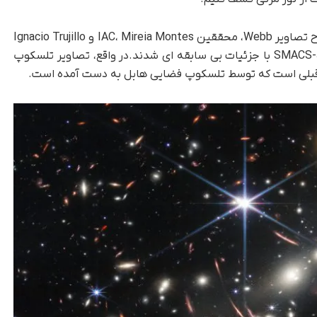
به لطف کارایی آن در طول موج های فروسرخ و وضوح تصاویر Webb، محققین IAC، Mireia Montes و Ignacio Trujillo
موفق به کشف نور درون خوشه ای SMACS-J0723.3-7327 با جزئیات بی سابقه ای شدند.در واقع، تصاویر تلسکوپ
ر قبلی است که توسط تلسکوپ فضایی هابل به دست آمده است.