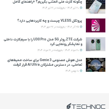
چگونه کارت ملی المثنی بگیریم؟ +راهنمای کامل
20 تیر 1404 - به‌روزشده در 21 تیر 1404
پروتکل VLESS چیست و چه کاربردهایی دارد؟
25 آذر 1402 - به‌روزشده در 27 مهر 1404
شرکت ZTE روتر 5G مدل U30 Pro را با سیم‌کارت داخلی
و نمایشگر رونمایی کرد
20 مرداد 1404 - به‌روزشده در 21 مرداد 1404
مدل هوش مصنوعی Genie 3 برای ساخت محیط‌های
تعاملی، در دسترس مشترکان AI Ultra قرار گرفت
10 بهمن 1404