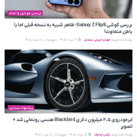
بررسی موبایل و تبلت
بررسی گوشی Galaxy Z Flip8؛ ظاهر شبیه به نسخه قبلی اما با
باطن متفاوت!
نوشته شده توسط
مهدی کریمی صمدی
16 مرداد 1405 - به‌روزشده در 17 مرداد 1405
پیشنهاد سردبیر
ابرخودروی ۲.۵ میلیون دلاری Blackbird هنسی رونمایی شد +
تصویر
نوشته شده توسط
نرگس چالوک
15 مرداد 1405 - به‌روزشده در 17 مرداد 1405