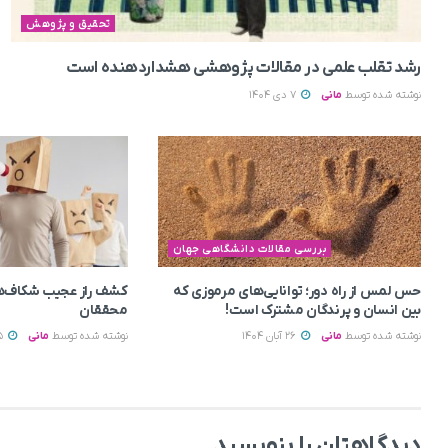
تحقیق و پژوهش
رشد تقلب علمی در مقالات پژوهشی هشداردهنده است
نوشته شده توسط
مانی
7 دی 1404
بررسی مقالات دانشگاهی جهان
حس لمس از راه دور؛ توانایی‌های مرموزی که
کشف راز عجیب شکاف‌ه
بین انسان و پرندگان مشترک است!
محققان
نوشته شده توسط
مانی
26 آبان 1404
نوشته شده توسط
مانی
15 آبان 1404
دیدگاهتان را بنویسید