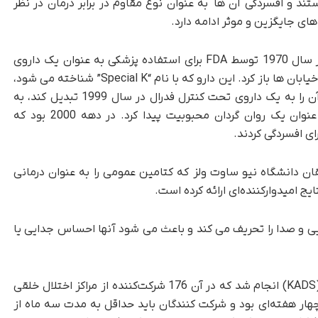
هستند و افسردگی آن ها به عنوان نوع مقاوم در برابر درمان در نظر
ای جایگزین و موثر ادامه دارد.
کتامین برای اولین بار در سال 1962 سنتز شد و در سال 1970 توسط FDA برای استفاده پزشکی به عنوان یک داروی
بیهوشی تایید شد. مدتی بعد، کتامین راه خود را به خیابان ها باز کرد. این دارو که با نام “Special K” شناخته می شود،
در دهه های 70 و 80 قبل از اینکه ایالات متحده آن را به یک داروی تحت کنترل فدرال در سال 1999 تبدیل کند، به
دلیل پتانسیل بالا برای سوء مصرف یا اعتیاد، به عنوان یک روان گردان محبوبیت پیدا کرد. در دهه 2000 بود که
ی افسردگی کردند.
ان دانشگاه نیو ساوت ولز که کتامین عمومی را به عنوان درمانی
یج امیدوارکننده‌ای ارائه کرده است.
یی و صدا را تحریف می کند و باعث می شود آنها احساس جدایی یا
با نام کتامین برای افسردگی بزرگسالان (KADS) انجام شد که در آن 176 شرکت‌کننده از مراکز اختلال خلقی
چهار هفته‌ای بود و شرکت کنندگان باید حداقل به مدت سه ماه از