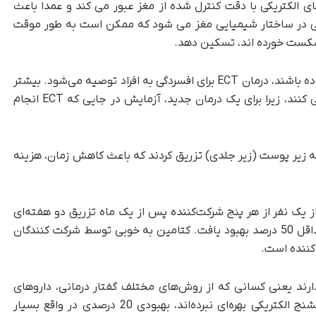
 الکتریکی با دقت کنترل شده از مغز عبور می کند و عمدا باعث
ه می شود. ECT باعث تغییراتی در ساختار شیمیایی مغز می شود که ممکن است به طور موقت
 شکست خورده اند، تسکین دهد.
لو گفت: در صورتی که همه درمان‌های دیگر بی‌اثر بوده‌ باشند، درمان ECT برای افسردگی به افراد توصیه می‌شود. بیشتر
مطالعات، افرادی را که ECT انجام داده اند حذف می کنند، زیرا برای یک درمان جدید، آزمایش در جایی که ECT انجام
ه زیر پوست (زیر جلدی) تزریق کردند که باعث کاهش زمان، هزینه
یک نفر از هر پنج شرکت‌کننده پس از یک ماه تزریق دو هفته‌ای
بهبود یافت و در کل یک سوم علائم این بیماران، حداقل 50 درصد بهبود یافت. کتامین به خوبی توسط شرکت کنندگان
کننده است.
دارند یعنی کسانی که از روش‌های مختلف گفتار درمانی، داروهای
ضدافسردگی که معمولاً تجویز می‌شوند یا درمان تشنج الکتریکی بهره‌ای نبرده‌اند، بهبودی 20 درصدی در واقع بسیار