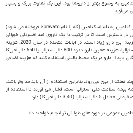
ین به وضوح بهتر از دارونما بود. این یک تفاوت بزرگ و بسیار
 می‌آورد.
در استرالیا و ایالات متحده، یک نسخه ثبت اختراع از کتامین به نام اسکتامین (که با نام Spravato فروخته می شود)
ان در دسترس است تا در ترکیب با یک داروی ضد افسردگی خوراکی
استفاده شود. با این حال برای بسیاری از افراد، هزینه این دارو زیاد است. در ایالات متحده در سال 2020، هزینه
اسکتامین به ازای هر دوز، 240 دلار آمریکا بود. در استرالیا، هزینه همین دارو حدود 800 دلار استرالیا یا 550 دلار آمریکا
ن باید از دارو در یک محیط بالینی استفاده کنند که هزینه اضافی
د هفته از بین می رود، بنابراین استفاده از آن باید مداوم باشد.
 بیمه سلامت ملی استرالیا است، فشار می آورند تا استفاده از
(3.40 دلار آمریکا) دارد.
امین عمومی در دوره های طولانی تر انجام خواهند داد.