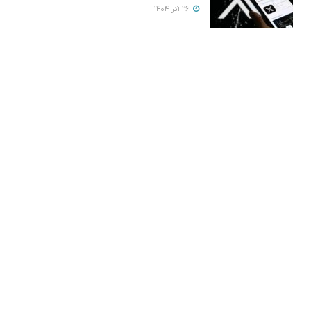
26 آذر 1404