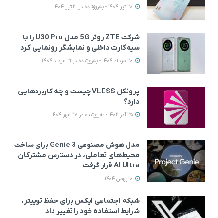
20 تیر 1404 - به‌روزشده در 21 تیر 1404
شرکت ZTE روتر 5G مدل U30 Pro را با
سیم‌کارت داخلی و نمایشگر رونمایی کرد
20 مرداد 1404 - به‌روزشده در 21 مرداد 1404
پروتکل VLESS چیست و چه کاربردهایی
دارد؟
25 آذر 1402 - به‌روزشده در 27 مهر 1404
مدل هوش مصنوعی Genie 3 برای ساخت
محیط‌های تعاملی، در دسترس مشترکان
AI Ultra قرار گرفت
10 بهمن 1404
شبکه اجتماعی ایکس برای حفظ توییتر،
شرایط استفاده خود را تغییر داد