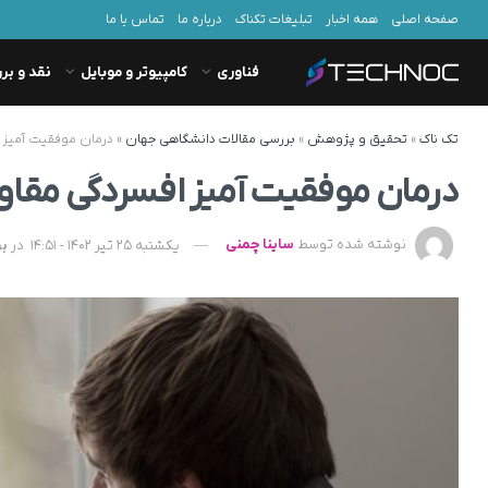
صفحه اصلی
همه اخبار
تبلیغات تکناک
درباره ما
تماس با ما
فناوری
کامپیوتر و موبایل
نقد و بر
تک ناک
»
تحقیق و پژوهش
»
بررسی مقالات دانشگاهی جهان
»
درمان موفقیت آمیز ا
درمان موفقیت آمیز افسردگی مقاوم
نوشته شده توسط
ساینا چمنی
یکشنبه 25 تیر 1402 - 14:51
در
بر