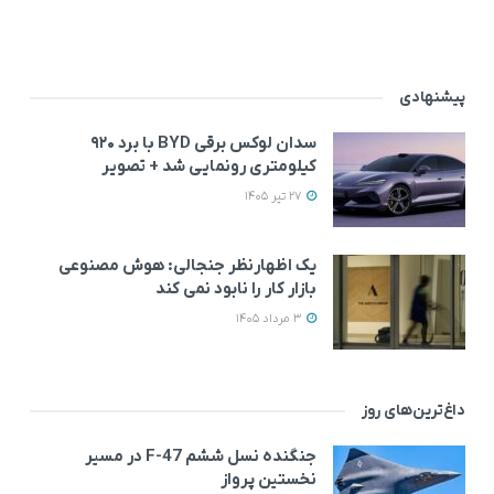
پیشنهادی
سدان لوکس برقی BYD با برد ۹۲۰
کیلومتری رونمایی شد + تصویر
27 تیر 1405
یک اظهارنظر جنجالی: هوش مصنوعی
بازار کار را نابود نمی‌ کند
3 مرداد 1405
داغ‌ترین‌های روز
جنگنده نسل ششم F-47 در مسیر
نخستین پرواز