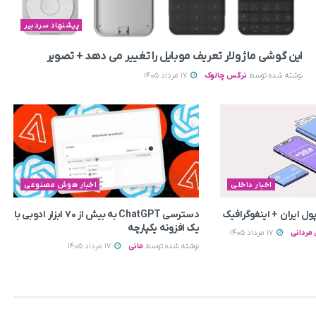
پیشنهاد سردبیر
این گوشی ماژولار تعریف موبایل را تغییر می‌ دهد + تصویر
نوشته شده توسط
نرگس چالوک
17 مرداد 1405
اخبار داخلی
اخبار هوش مصنوعی
ل ایران + اینفوگرافیک
دسترسی ChatGPT به بیش از ۷۰ ابزار ادوبی با
یک افزونه یکپارچه
مردانی
17 مرداد 1405
نوشته شده توسط
مانی
17 مرداد 1405