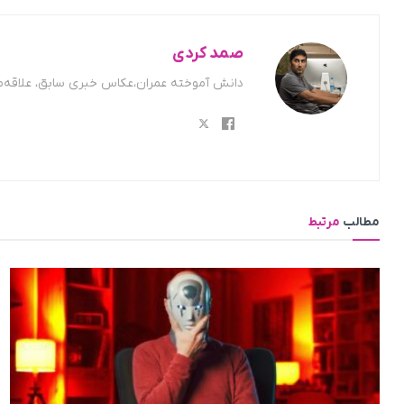
صمد کردی
دانش آموخته عمران،عکاس خبری سابق، علاقه‌من
مطالب
مرتبط