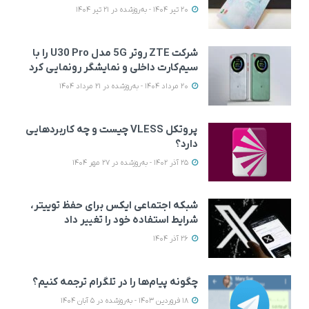
20 تیر 1404 - به‌روزشده در 21 تیر 1404
شرکت ZTE روتر 5G مدل U30 Pro را با
سیم‌کارت داخلی و نمایشگر رونمایی کرد
20 مرداد 1404 - به‌روزشده در 21 مرداد 1404
پروتکل VLESS چیست و چه کاربردهایی
دارد؟
25 آذر 1402 - به‌روزشده در 27 مهر 1404
شبکه اجتماعی ایکس برای حفظ توییتر،
شرایط استفاده خود را تغییر داد
26 آذر 1404
چگونه پیام‌ها را در تلگرام ترجمه کنیم؟
18 فروردین 1403 - به‌روزشده در 5 آبان 1404