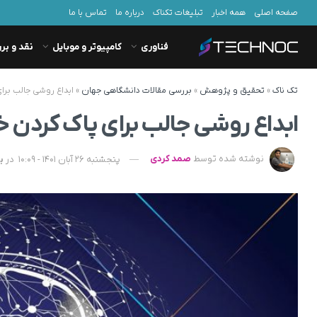
صفحه اصلی
همه اخبار
تبلیغات تکناک
درباره ما
تماس با ما
فناوری
کامپیوتر و موبایل
نقد و بر
تک ناک
»
تحقیق و پژوهش
»
بررسی مقالات دانشگاهی جهان
»
ابداع روشی جالب برا
ابداع روشی جالب برای پاک کردن خ
نوشته شده توسط
صمد کردی
پنجشنبه 26 آبان 1401 - 10:09
در
ب