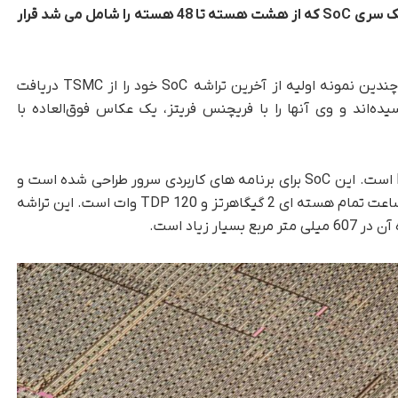
هادی نوپای آن را فلج می کرد، در نیمه راه ساختن یک سری SoC که از هشت هسته تا 48 هسته را شامل می شد قرار
، قبل از اعمال تحریم ها، بایکال چندین نمونه اولیه از آخرین تراشه SoC خود را از TSMC دریافت
ده‌اند و وی آنها را با فریچنس فریتز، یک عکاس فوق‌العاده با
این تراشه روسی هیولا بر روی یک چیپ BE-S1000 است. این SoC برای برنامه های کاربردی سرور طراحی شده است و
دارای 48 هسته Arm Cortex-A75 است. دارای یک ساعت تمام هسته ای 2 گیگاهرتز و TDP 120 وات است. این تراشه