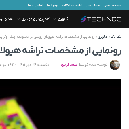
صفحه اصلی
همه اخبار
تبلیغات تکناک
درباره ما
تماس با ما
فناوری
کامپیوتر و موبایل
نقد و بر
تک ناک
»
فناوری
»
رونمایی از مشخصات تراشه هیولای روسی در بحبوبحه جنگ اوکرای
رونمایی از مشخصات تراشه هیولا
نوشته شده توسط
صمد کردی
یکشنبه 24 مهر 1401 - 09:38
در
س