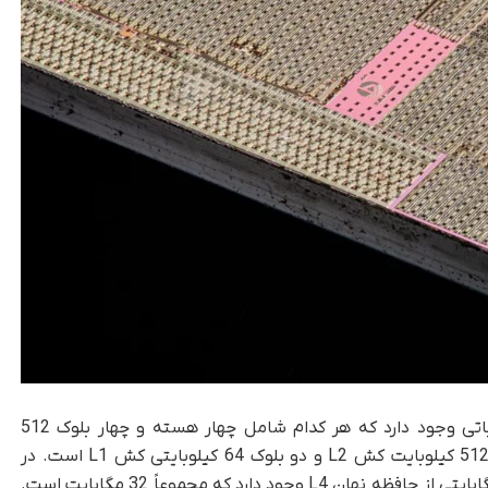
در حلقه ای در اطراف مرکز SoC 12 خوشه محاسباتی وجود دارد که هر کدام شامل چهار هسته و چهار بلوک 512
کیلوبایتی حافظه نهان L3 است. هر هسته حاوی 512 کیلوبایت کش L2 و دو بلوک 64 کیلوبایتی کش L1 است. در
وسط SoC یک شبکه چهار در چهار از بلوک های 2 مگابایتی از حافظه نهان L4 وجود دارد که مجموعاً 32 مگابایت است.