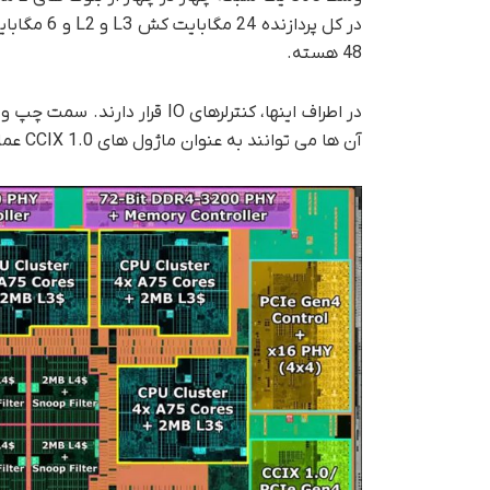
48 هسته.
آن ها می توانند به عنوان ماژول های CCIX 1.0 عمل کنند و SMP 2 و 4 طرفه (چندپردازش متقارن) را فعال کنند.