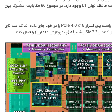
در کل پردازنده 24 مگابایت کش L3 و L2 و 6 مگابایت حافظه نهان L1 وجود دارد. در مجموع 86 مگابایت، مشترک بین
در اطراف اینها، کنترلرهای IO قرار دارند. سمت چپ و راست پنج کنترلر PCIe 4.0 x16 را در خود جای داده اند که سه تای