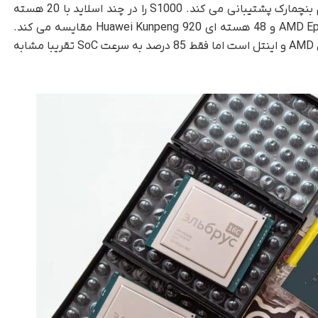
بایکال از این برگه مشخصات چشمگیر با برخی ارقام بنچمارک پشتیبانی می کند. S1000 را در چند اسلاید با 20 هسته
ای Intel Xeon Gold 6148، 16 هسته ای AMD Epyc 7351 و 48 هسته ای Huawei Kunpeng 920 مقایسه می کند.
نتیجه می گیرد که این SoC تقریباً معادل CPU های AMD و اینتل است اما فقط 85 درصد به سرعت SoC تقریبا مشابه