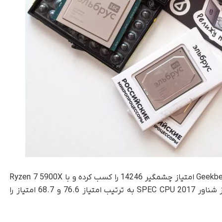
در اعداد خام، S1000 در تست چند هسته‌ای Geekbench 5 امتیاز چشمگیر 14246 را کسب کرده و با Ryzen 7 5900X
برابری می‌کند. در بنچمارک‌های اعداد صحیح و ممیز شناور SPEC CPU 2017 به ترتیب امتیاز 76.6 و 68.7 امتیاز را