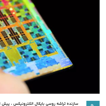
سازنده تراشه روسی بایکال الکترونیکس ، پیش ا