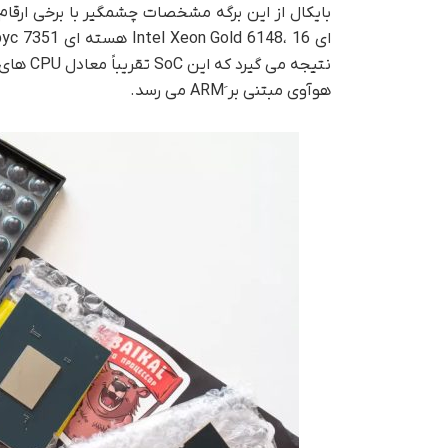
هوآوی مبتنی بر َARM می رسد.