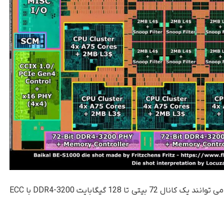
در بالا و پایین 6 کنترلر حافظه قرار دارند که هر کدام می توانند یک کانال 72 بیتی تا 128 گیگابایت DDR4-3200 با ECC