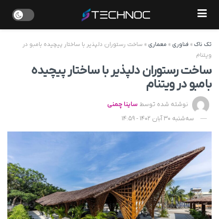
تک ناک
»
فناوری
»
معماری
»
ساخت رستوران دلپذیر با ساختار پیچیده بامبو در
ویتنام
ساخت رستوران دلپذیر با ساختار پیچیده
بامبو در ویتنام
نوشته شده توسط
ساینا چمنی
سه‌شنبه 30 آبان 1402 - 14:59