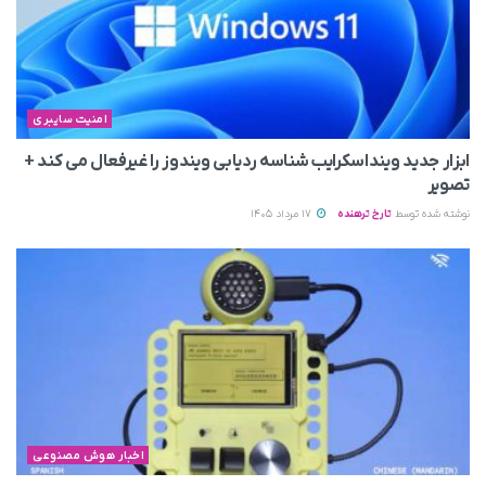
امنیت سایبری
ابزار جدید وینداسکرایب شناسه ردیابی ویندوز را غیرفعال می‌ کند +
تصویر
نوشته شده توسط
تارخ ترهنده
17 مرداد 1405
اخبار هوش مصنوعی