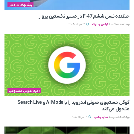
پیشنهاد سردبیر
جنگنده نسل ششم F-47 در مسیر نخستین پرواز
نوشته شده توسط
نرگس چالوک
12 مرداد 1405
اخبار هوش مصنوعی
گوگل جستجوی صوتی اندروید را با AI Mode و Search Live
متحول می‌کند
نوشته شده توسط
ساینا چمنی
12 مرداد 1405