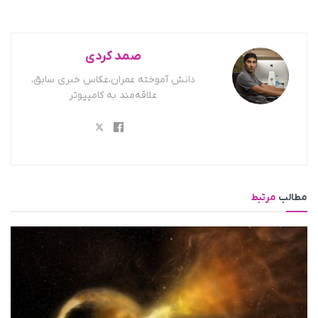
صمد کردی
دانش آموخته عمران،عکاس خبری سابق،
علاقه‌مند به کامپیوتر
مطالب
مرتبط