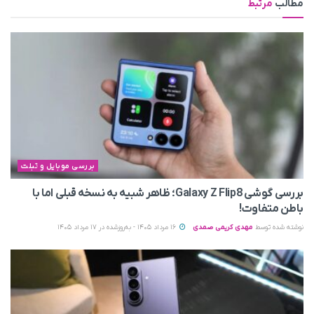
مطالب
مرتبط
بررسی موبایل و تبلت
بررسی گوشی Galaxy Z Flip8؛ ظاهر شبیه به نسخه قبلی اما با
باطن متفاوت!
نوشته شده توسط
مهدی کریمی صمدی
16 مرداد 1405 - به‌روزشده در 17 مرداد 1405