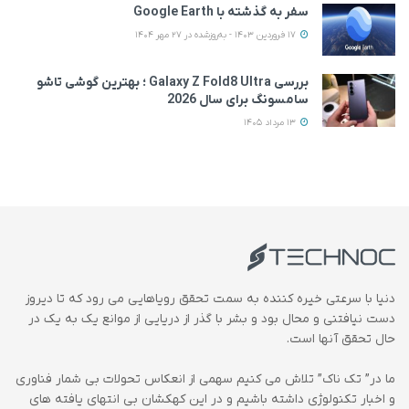
سفر به گذشته با Google Earth
17 فروردین 1403 - به‌روزشده در 27 مهر 1404
بررسی Galaxy Z Fold8 Ultra ؛ بهترین گوشی تاشو
سامسونگ برای سال 2026
13 مرداد 1405
دنیا با سرعتی خیره کننده به سمت تحقق رویاهایی می رود که تا دیروز
دست نیافتنی و محال بود و بشر با گذر از دریایی از موانع یک به یک در
حال تحقق آنها است.
ما در” تک ناک” تلاش می کنیم سهمی از انعکاس تحولات بی شمار فناوری
و اخبار تکنولوژی داشته باشیم و در این کهکشان بی انتهای یافته های