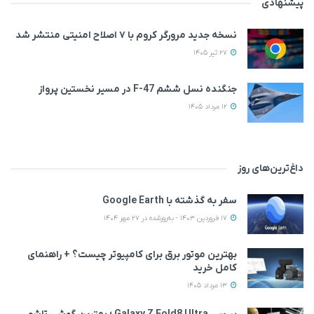
پیشنهادی
نسخه جدید مرورگر کروم با ۷ اصلاح امنیتی منتشر شد
27 تیر 1405
جنگنده نسل ششم F-47 در مسیر نخستین پرواز
12 مرداد 1405
داغ‌ترین‌های روز
سفر به گذشته با Google Earth
17 فروردین 1403 - به‌روزشده در 27 مهر 1404
بهترین موتور برق برای کامپیوتر چیست؟ + راهنمای
کامل خرید
13 مرداد 1405