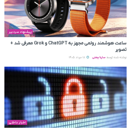
پیشنهاد سردبیر
ساعت هوشمند رولمی مجهز به ChatGPT و Grok معرفی شد +
تصویر
نوشته شده توسط
ساینا چمنی
18 مرداد 1405
اخبار داخلی