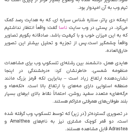
شود.تصاویر گرفته شده به وضوح بسیار فراتر از چیزی است که
تیم وب به آن امیدوار بود.
ایمکه دی پاتر، ستاره شناس سیاره ای، که به هدایت رصد کمک
می‌کرد، در پستی در وب سایت
ناسا
گفت: واقعاً انتظار نداشتیم
که به این میزان خوب و با کیفیت باشد، صادقانه بگویم تصاویر
واقعاً چشمگیر است.پس از تجزیه و تحلیل بیشتر این تصویر
خارق‌العاده،
هایدی همل، دانشمند بین رشته‌ای تلسکوپ وب برای مشاهدات
منظومه شمسی، خاطرنشان کرد: «درخشندگی در اینجا
نشان‌دهنده ارتفاع زیاد است – بنابراین لکه قرمز بزرگ مانند
منطقه استوایی دارای مه‌های با ارتفاع بالا است. «لکه‌ها» و
«رگه‌های» متعدد سفید روشن، احتمالاً نقاط بالای ابرهای بسیار
بلند طوفان‌های همرفتی متراکم هستند.
در تصویری گسترده‌تر (در زیر) که توسط تلسکوپ وب گرفته شده
است، دو قمر کوچک مشتری نیز به نام‌های Amalthea و
Adrastea قابل مشاهده هستند.